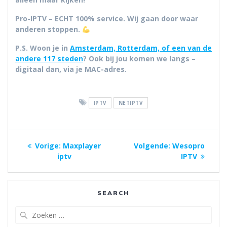
Pro-IPTV – ECHT 100% service. Wij gaan door waar
anderen stoppen.
P.S.
Woon je in
Amsterdam, Rotterdam, of een van de
andere 117 steden
? Ook bij jou komen we langs –
digitaal dan, via je MAC-adres.
IPTV
NETIPTV
Berichtnavigatie
Vorig
Volgend
Vorige:
Maxplayer
Volgende:
Wesopro
bericht:
bericht:
iptv
IPTV
SEARCH
Zoeken
naar: