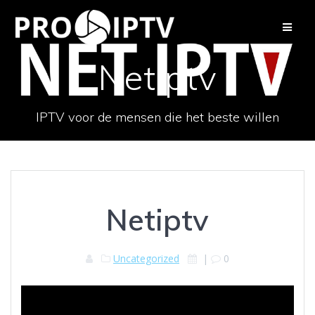
Spring
naar
de
inhoud
Netiptv
IPTV voor de mensen die het beste willen
Netiptv
Uncategorized
|
0