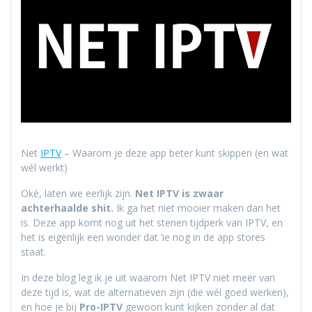
Net
IPTV
– Waarom je deze app beter kunt skippen (en wat
wél werkt)
Oké, laten we eerlijk zijn.
Net IPTV is zwaar
achterhaalde shit.
Ik ga het niet mooier maken dan het
is. Deze app komt nog uit het stenen tijdperk van IPTV, en
het is eigenlijk een wonder dat ‘ie nog in de app stores
staat.
In deze blog leg ik je uit waarom Net IPTV niet meer van
deze tijd is, wat de alternatieven zijn (die wél goed werken),
en hoe je bij
Pro-IPTV
gewoon kunt kijken zonder al dat