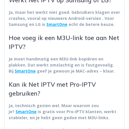
Werkt Net IPTV op Samsung of LG?
Ja, maar het werkt
niet goed
. Gebruikers klagen over
crashes, vooral op nieuwere Android-versies
. Voor
Samsung en LG is
SmartOne
echt de betere keuze.
Hoe voeg ik een M3U-link toe aan Net
IPTV?
Je moet handmatig een M3U-link kopiëren en
plakken. Dat werkt omslachtig en is foutgevoelig.
Bij
SmartOne
geef je gewoon je MAC-adres – klaar.
Kan ik Net IPTV met Pro-IPTV
gebruiken?
Ja, technisch gezien wel. Maar waarom zou
je?
SmartOne
is gratis voor Pro-IPTV klanten, werkt
stabieler, en je hebt geen gedoe met M3U-links.