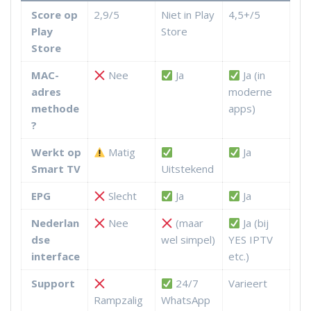
Score op
2,9/5
Niet in Play
4,5+/5
Play
Store
Store
MAC-
Nee
Ja
Ja (in
adres
moderne
methode
apps)
?
Werkt op
Matig
Ja
Smart TV
Uitstekend
EPG
Slecht
Ja
Ja
Nederlan
Nee
(maar
Ja (bij
dse
wel simpel)
YES IPTV
interface
etc.)
Support
24/7
Varieert
Rampzalig
WhatsApp