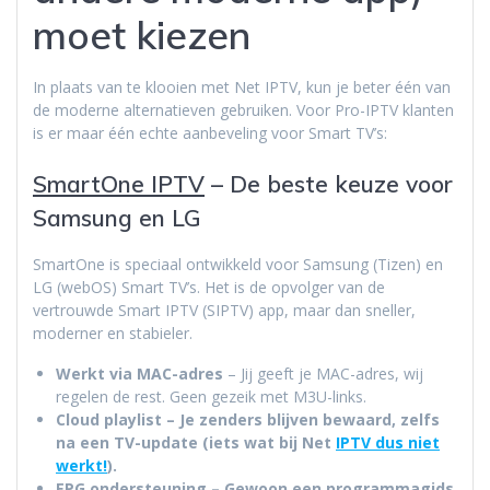
moet kiezen
In plaats van te klooien met Net IPTV, kun je beter één van
de moderne alternatieven gebruiken. Voor Pro-IPTV klanten
is er maar één echte aanbeveling voor Smart TV’s:
SmartOne IPTV
– De beste keuze voor
Samsung en LG
SmartOne is speciaal ontwikkeld voor Samsung (Tizen) en
LG (webOS) Smart TV’s. Het is de opvolger van de
vertrouwde Smart IPTV (SIPTV) app, maar dan sneller,
moderner en stabieler.
Werkt via MAC-adres
– Jij geeft je MAC-adres, wij
regelen de rest. Geen gezeik met M3U-links.
Cloud playlist – Je zenders blijven bewaard, zelfs
na een TV-update (iets wat bij Net
IPTV dus niet
werkt!
).
EPG ondersteuning
– Gewoon een programmagids