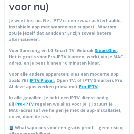
voor nu)
Je weet het nu. Net IPTV is een
zwaar achterhaalde,
instabiele app
met waardeloze support
. Waarom
zou je jezelf dat aandoen? Er zijn zoveel betere
alternatieven.
Voor Samsung en LG Smart TV:
Gebruik
SmartOne
.
Het is gratis voor Pro-IPTV klanten, werkt via je MAC-
adres, en je bent binnen 10 minuten klaar.
Voor alle andere apparaten: Kies een moderne app
zoals YES
IPTV Player
, Open TV, of IPTV Smarters Pro.
Al deze apps werken prima met
Pro-IPTV
.
In alle gevallen:
Je hebt een IPTV-dienst nodig.
Bij
Pro-IPTV
regelen we alles voor je. Jij stuurt je
MAC-adres (of we helpen je met de app-installatie),
en wij doen de rest.
Whatsapp ons voor een gratis proef – geen risico,
alleen maar kijken!