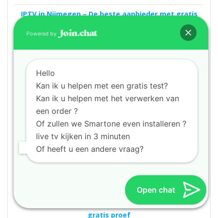
IPTV in Nijmegen – De beste aanbieder met gratis
proef
Powered by
IPTV in Noordwijk – De beste aanbieder met gratis
proef
IPTV in Nunspeet – De beste aanbieder met gratis
Hello
proef
Kan ik u helpen met een gratis test?
Kan ik u helpen met het verwerken van
IPTV in Oldenzaal – De beste aanbieder met gratis
proef
een order ?
Of zullen we Smartone even installeren ?
IPTV in Ommen – De beste aanbieder met gratis
live tv kijken in 3 minuten
proef
Of heeft u een andere vraag?
IPTV in Oosterhout – De beste aanbieder met
gratis proef
IPTV in Oss – De beste aanbieder met gratis proef
Open chat
IPTV in Oude Pekela – De beste aanbieder met
gratis proef