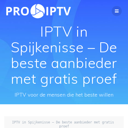
Spring
naar
de
inhoud
IPTV in
Spijkenisse – De
beste aanbieder
met gratis proef
IPTV voor de mensen die het beste willen
IPTV in Spijkenisse – De beste aanbieder met gratis 