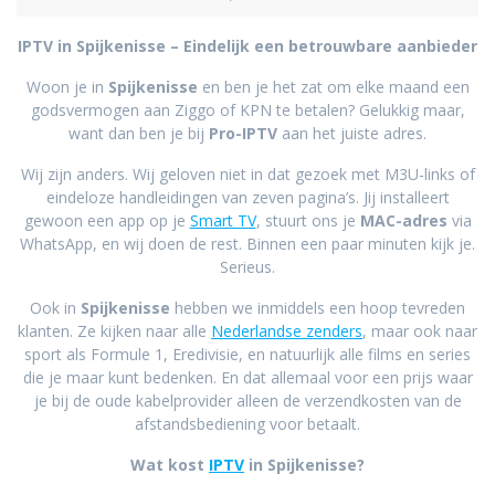
IPTV in Spijkenisse – Eindelijk een betrouwbare aanbieder
Woon je in
Spijkenisse
en ben je het zat om elke maand een
godsvermogen aan Ziggo of KPN te betalen? Gelukkig maar,
want dan ben je bij
Pro-IPTV
aan het juiste adres.
Wij zijn anders. Wij geloven niet in dat gezoek met M3U-links of
eindeloze handleidingen van zeven pagina’s. Jij installeert
gewoon een app op je
Smart TV
, stuurt ons je
MAC-adres
via
WhatsApp, en wij doen de rest. Binnen een paar minuten kijk je.
Serieus.
Ook in
Spijkenisse
hebben we inmiddels een hoop tevreden
klanten. Ze kijken naar alle
Nederlandse zenders
, maar ook naar
sport als Formule 1, Eredivisie, en natuurlijk alle films en series
die je maar kunt bedenken. En dat allemaal voor een prijs waar
je bij de oude kabelprovider alleen de verzendkosten van de
afstandsbediening voor betaalt.
Wat kost
IPTV
in Spijkenisse?