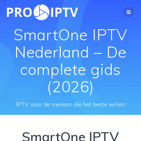
Spring
naar
de
inhoud
SmartOne IPTV
Nederland – De
complete gids
(2026)
IPTV voor de mensen die het beste willen
SmartOne IPTV