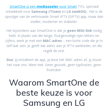
SmartOne is een
mediaspeler
voor Smart
TV’s, speciaal
ontwikkeld voor
Samsung
(Tizen)
en
LG
(webOS)
. Het is de
opvolger van de vertrouwde Smart IPTV (SIPTV) app, maar dan
sneller, moderner en stabieler.
Het bijzondere aan SmartOne is dat je
geen M3U-link
nodig
hebt. In plaats van die lange, foutgevoelige rijen letters en
cijfers, werk je met een
MAC-adres
– een korte code die je tv
zelf laat zien. Je geeft dat adres aan je IPTV-aanbieder, en die
regelt de rest.
Dus:
Jij installeert de app, jij leest het MAC-adres af, jij stuurt
het naar ons. Meer niet. Geen gezoek, geen typfouten, geen
frustratie.
Waarom SmartOne de
beste keuze is voor
Samsung en LG