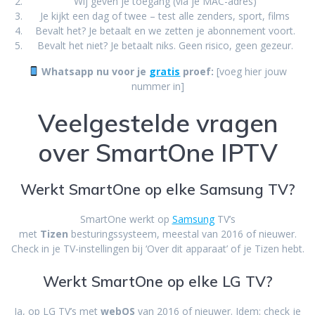
Wij geven je toegang (via je MAC-adres)
Je kijkt een dag of twee – test alle zenders, sport, films
Bevalt het? Je betaalt en we zetten je abonnement voort.
Bevalt het niet? Je betaalt niks. Geen risico, geen gezeur.
Whatsapp nu voor je
gratis
proef:
[voeg hier jouw
nummer in]
Veelgestelde vragen
over SmartOne IPTV
Werkt SmartOne op elke Samsung TV?
SmartOne werkt op
Samsung
TV’s
met
Tizen
besturingssysteem, meestal van 2016 of nieuwer.
Check in je TV-instellingen bij ‘Over dit apparaat’ of je Tizen hebt.
Werkt SmartOne op elke LG TV?
Ja, op LG TV’s met
webOS
van 2016 of nieuwer. Idem: check je