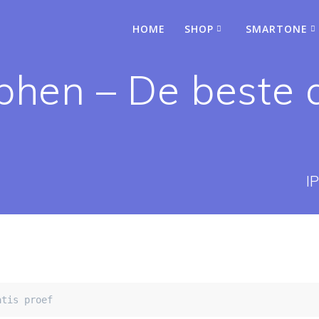
HOME
SHOP
SMARTONE
tphen – De beste
I