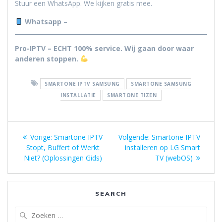
Stuur een WhatsApp. We kijken gratis mee.
Whatsapp
–
Pro-IPTV – ECHT 100% service. Wij gaan door waar
anderen stoppen.
SMARTONE IPTV SAMSUNG
SMARTONE SAMSUNG
INSTALLATIE
SMARTONE TIZEN
Berichtnavigatie
Vorig
Volgend
Vorige:
Smartone IPTV
Volgende:
Smartone IPTV
bericht:
bericht:
Stopt, Buffert of Werkt
installeren op LG Smart
Niet? (Oplossingen Gids)
TV (webOS)
SEARCH
Zoeken
naar: