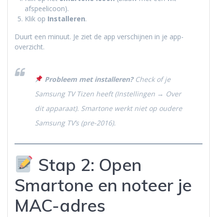
afspeelicoon).
Klik op
Installeren
.
Duurt een minuut. Je ziet de app verschijnen in je app-
overzicht.
Probleem met installeren?
Check of je
Samsung TV Tizen heeft (Instellingen → Over
dit apparaat). Smartone werkt niet op oudere
Samsung TV’s (pre-2016).
Stap 2: Open
Smartone en noteer je
MAC-adres