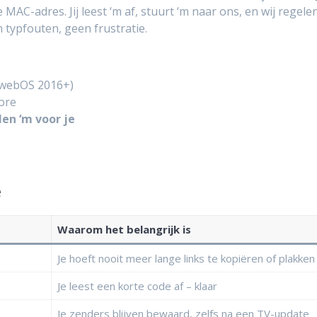
 MAC-adres. Jij leest ‘m af, stuurt ‘m naar ons, en wij regele
 typfouten, geen frustratie.
(webOS 2016+)
tore
len ‘m voor je
e
Waarom het belangrijk is
Je hoeft nooit meer lange links te kopiëren of plakken
Je leest een korte code af – klaar
Je zenders blijven bewaard, zelfs na een TV-update