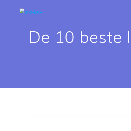
Spring
naar
de
inhoud
De 10 beste 