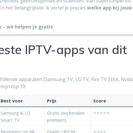
snelheid, gebruiksgemak en stabiliteit. Van supersimpel tot
n het belangrijkste: ik vertel je precies
welke app bij jouw
– we helpen je gratis
este IPTV-apps van dit
chillende apparaten (Samsung TV, LG TV, Fire TV Stick, Nvidi
 mijn top 10:
Best voor
Prijs
Score
Samsung & LG
Gratis (wij betalen
⭐⭐⭐⭐⭐
Smart TV
premium)
Beginners op elk
Gratis / $9,99
⭐⭐⭐⭐