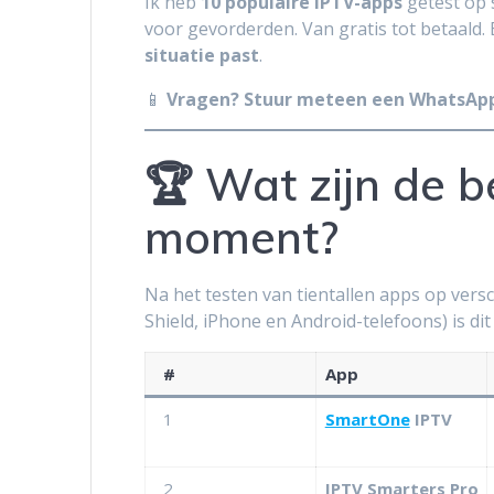
Ik heb
10 populaire IPTV-apps
getest op 
voor gevorderden. Van gratis tot betaald. E
situatie past
.
📱
Vragen? Stuur meteen een WhatsApp 
🏆 Wat zijn de b
moment?
Na het testen van tientallen apps op vers
Shield, iPhone en Android-telefoons) is dit
#
App
1
SmartOne
IPTV
2
IPTV Smarters Pro