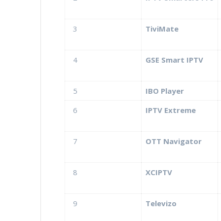
3
TiviMate
4
GSE Smart IPTV
5
IBO Player
6
IPTV Extreme
7
OTT Navigator
8
XCIPTV
9
Televizo