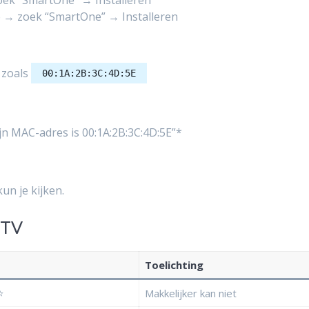
k “SmartOne” → Installeren
→ zoek “SmartOne” → Installeren
 zoals
00:1A:2B:3C:4D:5E
jn MAC-adres is 00:1A:2B:3C:4D:5E”*
un je kijken.
PTV
Toelichting
⭐
Makkelijker kan niet