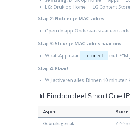
Samsung:
Druk op Home → Apps → zoe
LG:
Druk op Home → LG Content Store 
Stap 2: Noteer je MAC-adres
Open de app. Onderaan staat een code
Stap 3: Stuur je MAC-adres naar ons
WhatsApp naar
met: *”Mi
[nummer]
Stap 4: Klaar!
Wij activeren alles. Binnen 10 minuten k
📊 Eindoordeel SmartOne I
Aspect
Score
Gebruiksgemak
⭐⭐⭐⭐