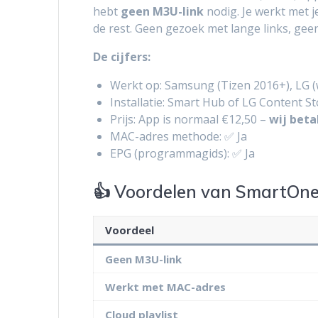
hebt
geen M3U-link
nodig. Je werkt met je
de rest. Geen gezoek met lange links, geen
De cijfers:
Werkt op: Samsung (Tizen 2016+), LG 
Installatie: Smart Hub of LG Content S
Prijs: App is normaal €12,50 –
wij beta
MAC-adres methode: ✅ Ja
EPG (programmagids): ✅ Ja
👍 Voordelen van SmartOn
Voordeel
Geen M3U-link
Werkt met MAC-adres
Cloud playlist