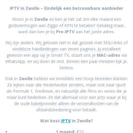
IPTV in Zwolle – Eindelijk een betrouwbare aanbieder
Woon je in
Zwolle
en ben je het zat om elke maand een
godsvermogen aan Ziggo of KPN te betalen? Gelukkig maar,
want dan ben je bij
Pro-IPTV
aan het juiste adres.
Wij zijn anders. Wij geloven niet in dat gezoek met M3U-links of
eindeloze handleidingen van zeven pagina’s. Jij installeert
gewoon een app op je Smart TV, stuurt ons je
MAC-adres
via
WhatsApp, en wij doen de rest. Binnen een paar minuten kijk je.
Serieus.
Ook in
Zwolle
hebben we inmiddels een hoop tevreden klanten.
Ze kijken naar alle Nederlandse zenders, maar ook naar sport
als Formule 1, Eredivisie, en natuurlijk alle films en series die je
maar kunt bedenken. En dat allemaal voor een prijs waar je bij
de oude kabelprovider alleen de verzendkosten van de
afstandsbediening voor betaalt.
Wat kost
IPTV
in Zwolle?
1 maand:
€10