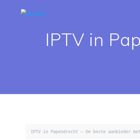
Spring
naar
de
inhoud
IPTV in Pa