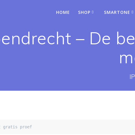
HOME
SHOP
SMARTONE
pendrecht – De b
me
I