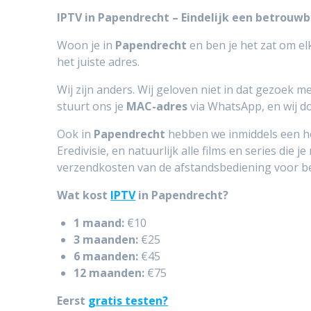
IPTV in Papendrecht – Eindelijk een betrouw
Woon je in
Papendrecht
en ben je het zat om e
het juiste adres.
Wij zijn anders. Wij geloven niet in dat gezoek 
stuurt ons je
MAC-adres
via WhatsApp, en wij do
Ook in
Papendrecht
hebben we inmiddels een ho
Eredivisie, en natuurlijk alle films en series die
verzendkosten van de afstandsbediening voor be
Wat kost
IPTV
in Papendrecht?
1 maand:
€10
3 maanden:
€25
6 maanden:
€45
12 maanden:
€75
Eerst
gratis testen?