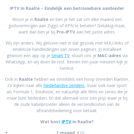
IPTV in Raalte – Eindelijk een betrouwbare aanbieder
Woon je in
Raalte
en ben je het zat om elke maand een
godsvermogen aan Ziggo of KPN te betalen? Gelukkig maar,
want dan ben je bij
Pro-IPTV
aan het juiste adres.
Wij zijn anders. Wij geloven niet in dat gezoek met M3U-links of
eindeloze handleidingen van zeven pagina’s. Jij installeert
gewoon een app op je
Smart TV
, stuurt ons je
MAC-adres
via
WhatsApp, en wij doen de rest. Binnen een paar minuten kijk je.
Serieus.
Ook in
Raalte
hebben we inmiddels een hoop tevreden klanten.
Ze kijken naar alle
Nederlandse zenders
, maar ook naar sport
als Formule 1, Eredivisie, en natuurlijk alle films en series die je
maar kunt bedenken. En dat allemaal voor een prijs waar je bij
de oude kabelprovider alleen de verzendkosten van de
afstandsbediening voor betaalt.
Wat kost
IPTV
in Raalte?
1 maand:
€10