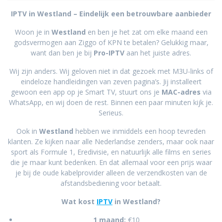
IPTV in Westland – Eindelijk een betrouwbare aanbieder
Woon je in
Westland
en ben je het zat om elke maand een
godsvermogen aan Ziggo of KPN te betalen? Gelukkig maar,
want dan ben je bij
Pro-IPTV
aan het juiste adres.
Wij zijn anders. Wij geloven niet in dat gezoek met M3U-links of
eindeloze handleidingen van zeven pagina’s. Jij installeert
gewoon een app op je Smart TV, stuurt ons je
MAC-adres
via
WhatsApp, en wij doen de rest. Binnen een paar minuten kijk je.
Serieus.
Ook in
Westland
hebben we inmiddels een hoop tevreden
klanten. Ze kijken naar alle Nederlandse zenders, maar ook naar
sport als Formule 1, Eredivisie, en natuurlijk alle films en series
die je maar kunt bedenken. En dat allemaal voor een prijs waar
je bij de oude kabelprovider alleen de verzendkosten van de
afstandsbediening voor betaalt.
Wat kost
IPTV
in Westland?
1 maand:
€10