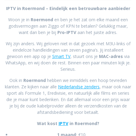
IPTV in Roermond – Eindelijk een betrouwbare aanbieder
Woon je in
Roermond
en ben je het zat om elke maand een
godsvermogen aan Ziggo of KPN te betalen? Gelukkig maar,
want dan ben je bij
Pro-IPTV
aan het juiste adres.
Wij zijn anders. Wij geloven niet in dat gezoek met M3U-links of
eindeloze handleidingen van zeven pagina’s. Jij installeert
gewoon een app op je
Smart TV
, stuurt ons je
MAC-adres
via
WhatsApp, en wij doen de rest. Binnen een paar minuten kijk je.
Serieus.
Ook in
Roermond
hebben we inmiddels een hoop tevreden
klanten. Ze kijken naar alle
Nederlandse zenders
, maar ook naar
sport als Formule 1, Eredivisie, en natuurlijk alle films en series
die je maar kunt bedenken. En dat allemaal voor een prijs waar
je bij de oude kabelprovider alleen de verzendkosten van de
afstandsbediening voor betaalt.
Wat kost
IPTV
in Roermond?
1 maand:
€10