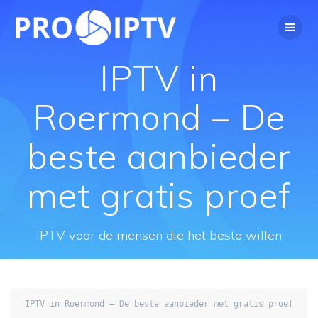
Spring
naar
de
inhoud
IPTV in
Roermond – De
beste aanbieder
met gratis proef
IPTV voor de mensen die het beste willen