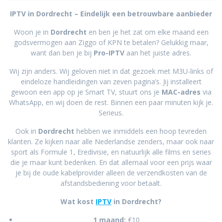
IPTV in Dordrecht – Eindelijk een betrouwbare aanbieder
Woon je in
Dordrecht
en ben je het zat om elke maand een
godsvermogen aan Ziggo of KPN te betalen? Gelukkig maar,
want dan ben je bij
Pro-IPTV
aan het juiste adres.
Wij zijn anders. Wij geloven niet in dat gezoek met M3U-links of
eindeloze handleidingen van zeven pagina’s. Jij installeert
gewoon een app op je Smart TV, stuurt ons je
MAC-adres
via
WhatsApp, en wij doen de rest. Binnen een paar minuten kijk je.
Serieus.
Ook in
Dordrecht
hebben we inmiddels een hoop tevreden
klanten. Ze kijken naar alle Nederlandse zenders, maar ook naar
sport als Formule 1, Eredivisie, en natuurlijk alle films en series
die je maar kunt bedenken. En dat allemaal voor een prijs waar
je bij de oude kabelprovider alleen de verzendkosten van de
afstandsbediening voor betaalt.
Wat kost
IPTV
in Dordrecht?
1 maand:
€10