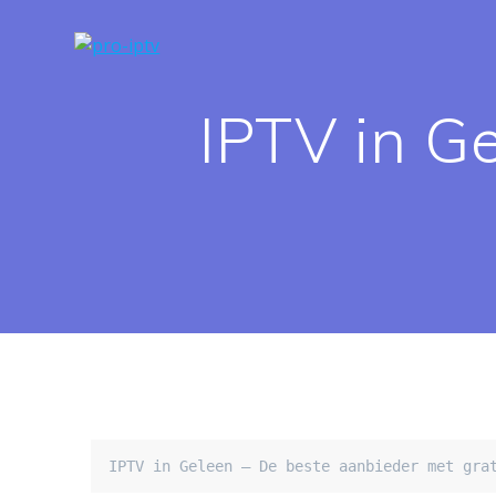
Spring
naar
de
inhoud
IPTV in G