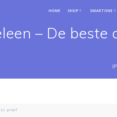
HOME
SHOP
SMARTONE
eleen – De beste
I