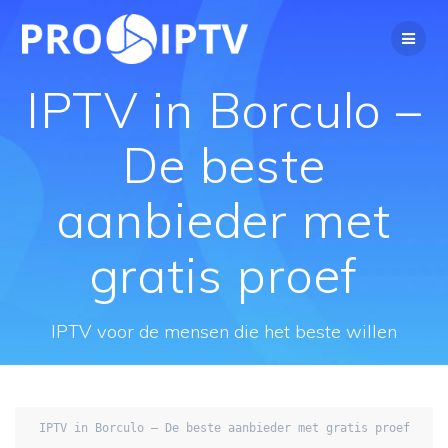
Spring
naar
de
inhoud
IPTV in Borculo –
De beste
aanbieder met
gratis proef
IPTV voor de mensen die het beste willen