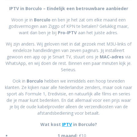
IPTV in Borculo – Eindelijk een betrouwbare aanbieder
Woon je in
Borculo
en ben je het zat om elke maand een
godsvermogen aan Ziggo of KPN te betalen? Gelukkig maar,
want dan ben je bij
Pro-IPTV
aan het juiste adres.
Wij zijn anders. Wij geloven niet in dat gezoek met M3U-links of
eindeloze handleidingen van zeven pagina’s. Jij installeert
gewoon een app op je Smart TV, stuurt ons je
MAC-adres
via
WhatsApp, en wij doen de rest. Binnen een paar minuten kijk je.
Serieus.
Ook in
Borculo
hebben we inmiddels een hoop tevreden
klanten. Ze kijken naar alle Nederlandse zenders, maar ook naar
sport als Formule 1, Eredivisie, en natuurlijk alle films en series
die je maar kunt bedenken. En dat allemaal voor een prijs waar
je bij de oude kabelprovider alleen de verzendkosten van de
afstandsbediening voor betaalt.
Wat kost
IPTV
in Borculo?
1 maand:
€10