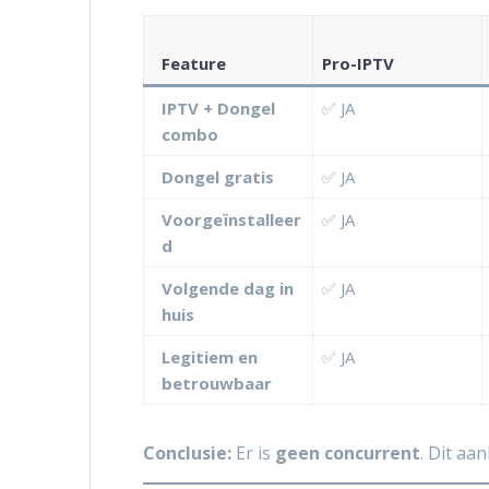
Feature
Pro-IPTV
IPTV + Dongel
✅ JA
combo
Dongel gratis
✅ JA
Voorgeïnstalleer
✅ JA
d
Volgende dag in
✅ JA
huis
Legitiem en
✅ JA
betrouwbaar
Conclusie:
Er is
geen concurrent
. Dit aa