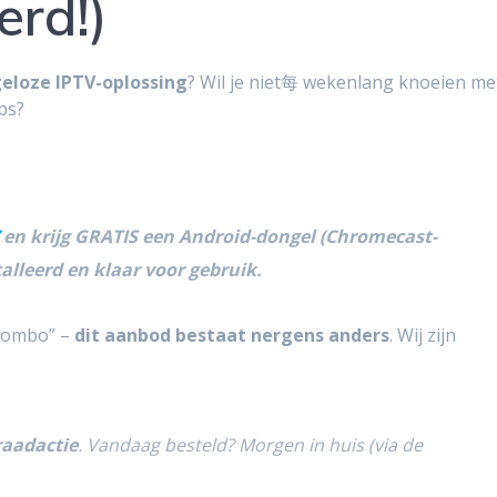
erd!)
eloze IPTV-oplossing
? Wil je niet每 wekenlang knoeien me
ps?
en krijg GRATIS een Android-dongel (Chromecast-
alleerd en klaar voor gebruik.
combo” –
dit
aanbod bestaat nergens anders
. Wij zijn
raadactie
. Vandaag besteld? Morgen in huis (via de