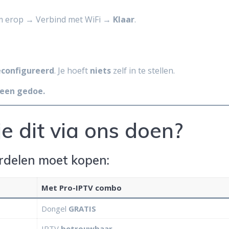
m erop → Verbind met WiFi →
Klaar
.
econfigureerd
. Je hoeft
niets
zelf in te stellen.
Geen gedoe.
e dit via ons doen?
rdelen moet kopen:
Met Pro-IPTV combo
Dongel
GRATIS
IPTV
betrouwbaar