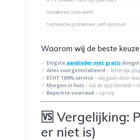
Installeren: uren werk
Technische problemen: zelf oplossen
Waarom
wij
de beste keuze 
✅
Enigste
aanbieder met gratis
dongel
✅
Alles voorgeïnstalleerd
– letterlijk pl
✅
ECHT 100% service
– wij gaan door wa
✅
Morgen in huis
– via de app besteld = s
✅
Beperkte voorraad
– op=op
🆚 Vergelijking: 
er niet is)