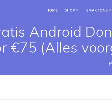
HOME
SHOP
SMARTONE
atis Android Don
or €75 (Alles voor
I