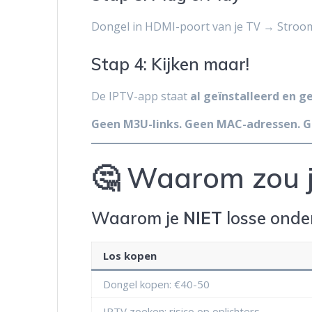
Dongel in HDMI-poort van je TV → Stroo
Stap 4: Kijken maar!
De IPTV-app staat
al geïnstalleerd en g
Geen M3U-links. Geen MAC-adressen. 
🤔 Waarom zou j
Waarom je
NIET
losse onde
Los kopen
Dongel kopen: €40-50
IPTV zoeken: risico op oplichters