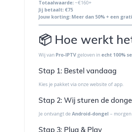
Totaalwaarde:
~€160+
Jij betaalt:
€75
Jouw korting:
Meer dan 50% + een grati
📦 Hoe werkt het
Wij van
Pro-IPTV
geloven in
echt 100% se
Stap 1: Bestel vandaag
Kies je pakket via onze website of app.
Stap 2: Wij sturen de donge
Je ontvangt de
Android-dongel
– morgen al
Stap 3: Plug & Play