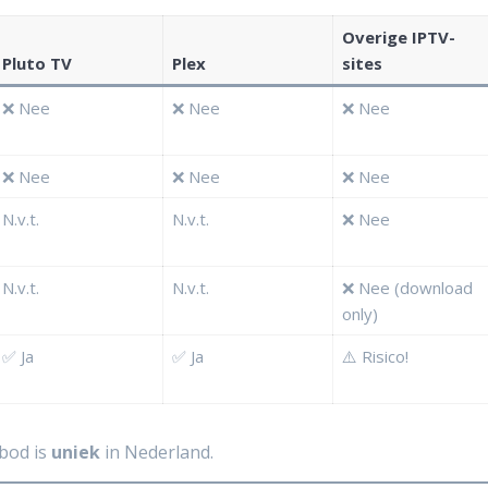
Overige IPTV-
Pluto TV
Plex
sites
❌ Nee
❌ Nee
❌ Nee
❌ Nee
❌ Nee
❌ Nee
N.v.t.
N.v.t.
❌ Nee
N.v.t.
N.v.t.
❌ Nee (download
only)
✅ Ja
✅ Ja
⚠️ Risico!
nbod is
uniek
in Nederland.