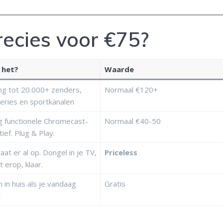
precies voor €75?
 het?
Waarde
g tot 20.000+ zenders,
Normaal €120+
series en sportkanalen
ig functionele Chromecast-
Normaal €40-50
tief. Plug & Play.
taat er al op. Dongel in je TV,
Priceless
t erop, klaar.
in huis als je vandaag
Gratis
t